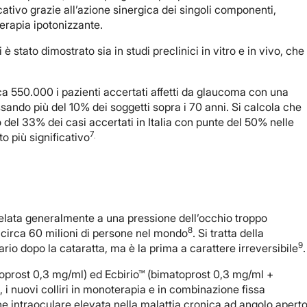
cativo grazie all’azione sinergica dei singoli componenti,
 terapia ipotonizzante.
 è stato dimostrato sia in studi preclinici in vitro e in vivo, che
ca 550.000 i pazienti accertati affetti da glaucoma con una
sando più del 10% dei soggetti sopra i 70 anni. Si calcola che
del 33% dei casi accertati in Italia con punte del 50% nelle
7
o più significativo
.
relata generalmente a una pressione dell’occhio troppo
8
 circa 60 milioni di persone nel mondo
. Si tratta della
9
ario dopo la cataratta, ma è la prima a carattere irreversibile
.
prost 0,3 mg/ml) ed Ecbirio™ (bimatoprost 0,3 mg/ml +
 i nuovi colliri in monoterapia e in combinazione fissa
ne intraoculare elevata nella malattia cronica ad angolo apert