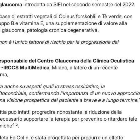
l glaucoma
introdotta da SIFI nel secondo semestre del 2022.
base di estratti vegetali di Coleus forskohlii e Tè verde, con
uppo B e vitamina E, una supplementazione di valore alla
el glaucoma, patologia cronica degenerativa.
on è l’unico fattore di rischio per la progressione del
esponsabile del Centro Glaucoma della Clinica Oculistica
e -IRCCS MultiMedica
, Milano, a latere di un recente
oma,
anche su aspetti quali lo stress ossidativo, la
itocondriale, confermando l’importanza di un nuovo approccio
 visione prospettica del paziente a breve e a lungo termine.
tia può infatti progredire nonostante la riduzione della
necessario supportare la terapia per prevenire o ritardare tale
4,5
iniche
.
a EpiColin, è stata progettata per produrre un effetto