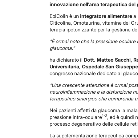
innovazione nell’area terapeutica de
EpiColin è un
integratore alimentare
a 
Citicolina, Omotaurina, vitamine del Gr
terapia ipotonizzante per la gestione d
“È ormai noto che la pressione oculare n
glaucoma.”
ha dichiarato il
Dott. Matteo Sacchi, R
Universitaria, Ospedale San Giusepp
congresso nazionale dedicato al glauc
“Una crescente attenzione è ormai posta 
neuroinfiammazione e la disfunzione m
terapeutico sinergico che comprenda una
Nei pazienti affetti da glaucoma la malat
1-3
pressione intra-oculare
, ed è quindi 
processo degenerativo delle cellule ret
La supplementazione terapeutica complet