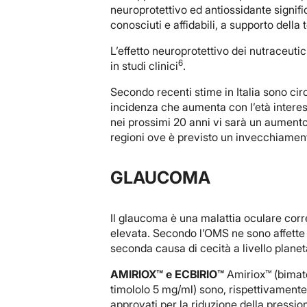
neuroprotettivo ed antiossidante signifi
conosciuti e affidabili, a supporto della
L’effetto neuroprotettivo dei nutraceutici
6
in studi clinici
.
Secondo recenti stime in Italia sono cir
incidenza che aumenta con l’età interes
nei prossimi 20 anni vi sarà un aumento 
regioni ove è previsto un invecchiament
GLAUCOMA
Il glaucoma è una malattia oculare cor
elevata. Secondo l’OMS ne sono affette
seconda causa di cecità a livello planet
AMIRIOX™ e ECBIRIO™
Amiriox™ (bimato
timololo 5 mg/ml) sono, rispettivamente,
approvati per la riduzione della pressio