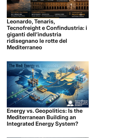
Leonardo, Tenaris,
Tecnofreight e Confindustria: i
giganti dell’industria
ridisegnano le rotte del
Mediterraneo
Energy vs. Geopolitics: Is the
Mediterranean Building an
Integrated Energy System?