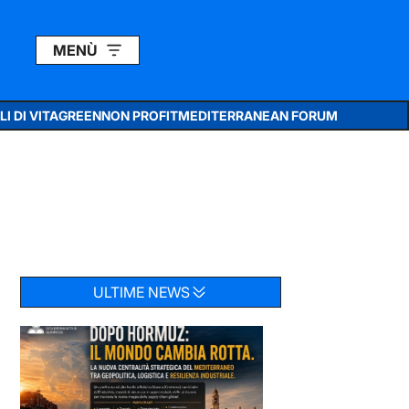
MENÙ
I DI VITA
GREEN
NON PROFIT
MEDITERRANEAN FORUM
ULTIME NEWS