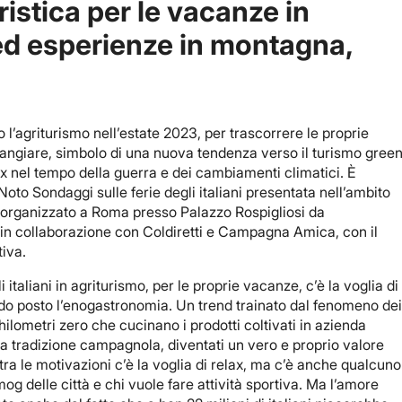
ristica per le vacanze in
 ed esperienze in montagna,
 l’agriturismo nell’estate 2023, per trascorrere le proprie
giare, simbolo di una nuova tendenza verso il turismo gree
lax nel tempo della guerra e dei cambiamenti climatici. È
oto Sondaggi sulle ferie degli italiani presentata nell’ambito
ra”, organizzato a Roma presso Palazzo Rospigliosi da
n collaborazione con Coldiretti e Campagna Amica, con il
tiva.
 italiani in agriturismo, per le proprie vacanze, c’è la voglia di
do posto l’enogastronomia. Un trend trainato dal fenomeno de
chilometri zero che cucinano i prodotti coltivati in azienda
a tradizione campagnola, diventati un vero e proprio valore
 tra le motivazioni c’è la voglia di relax, ma c’è anche qualcuno
g delle città e chi vuole fare attività sportiva. Ma l’amore