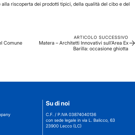
lla riscoperta dei prodotti tipici, della qualità del cibo e del
ARTICOLO SUCCESSIVO
 del Comune
Matera – Architetti Innovativi sull’Area Ex
Barilla: occasione ghiotta
Su di noi
ompany
C.F. / P.IVA 03874040136
con sede legale in via L. Balicco, 63
23900 Lecco (LC)