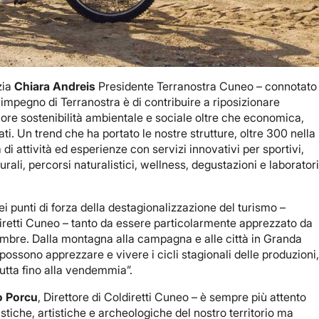
zia
Chiara Andreis
Presidente Terranostra Cuneo – connotato
impegno di Terranostra è di contribuire a riposizionare
ggiore sostenibilità ambientale e sociale oltre che economica,
ti. Un trend che ha portato le nostre strutture, oltre 300 nella
di attività ed esperienze con servizi innovativi per sportivi,
lturali, percorsi naturalistici, wellness, degustazioni e laborator
 punti di forza della destagionalizzazione del turismo –
diretti Cuneo – tanto da essere particolarmente apprezzato da
tembre. Dalla montagna alla campagna e alle città in Granda
 possono apprezzare e vivere i cicli stagionali delle produzioni
rutta fino alla vendemmia”.
o Porcu
, Direttore di Coldiretti Cuneo – è sempre più attento
stiche, artistiche e archeologiche del nostro territorio ma