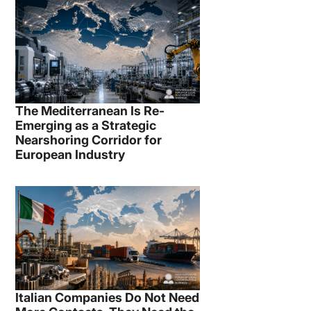
The Mediterranean Is Re-
n
Emerging as a Strategic
Nearshoring Corridor for
European Industry
i
Italian Companies Do Not Need