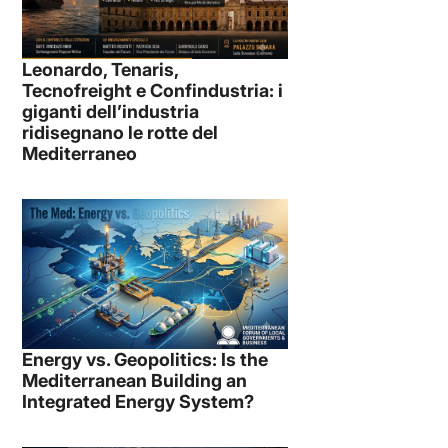
Leonardo, Tenaris,
Tecnofreight e Confindustria: i
giganti dell’industria
ridisegnano le rotte del
Mediterraneo
Energy vs. Geopolitics: Is the
Mediterranean Building an
Integrated Energy System?