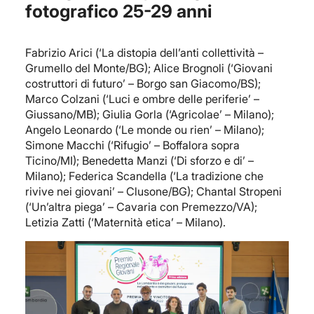
fotografico 25-29 anni
Fabrizio Arici (‘La distopia dell’anti collettività –
Grumello del Monte/BG); Alice Brognoli (‘Giovani
costruttori di futuro’ – Borgo san Giacomo/BS);
Marco Colzani (‘Luci e ombre delle periferie’ –
Giussano/MB); Giulia Gorla (‘Agricolae’ – Milano);
Angelo Leonardo (‘Le monde ou rien’ – Milano);
Simone Macchi (‘Rifugio’ – Boffalora sopra
Ticino/MI); Benedetta Manzi (‘Di sforzo e di’ –
Milano); Federica Scandella (‘La tradizione che
rivive nei giovani’ – Clusone/BG); Chantal Stropeni
(‘Un’altra piega’ – Cavaria con Premezzo/VA);
Letizia Zatti (‘Maternità etica’ – Milano).