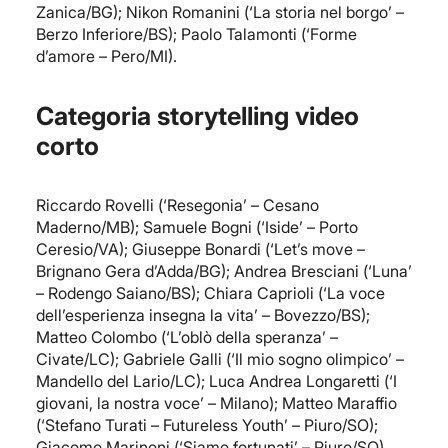
Zanica/BG); Nikon Romanini (‘La storia nel borgo’ –
Berzo Inferiore/BS); Paolo Talamonti (‘Forme
d’amore – Pero/MI).
Categoria storytelling video
corto
Riccardo Rovelli (‘Resegonia’ – Cesano
Maderno/MB); Samuele Bogni (‘Iside’ – Porto
Ceresio/VA); Giuseppe Bonardi (‘Let’s move –
Brignano Gera d’Adda/BG); Andrea Bresciani (‘Luna’
– Rodengo Saiano/BS); Chiara Caprioli (‘La voce
dell’esperienza insegna la vita’ – Bovezzo/BS);
Matteo Colombo (‘L’oblò della speranza’ –
Civate/LC); Gabriele Galli (‘Il mio sogno olimpico’ –
Mandello del Lario/LC); Luca Andrea Longaretti (‘I
giovani, la nostra voce’ – Milano); Matteo Maraffio
(‘Stefano Turati – Futureless Youth’ – Piuro/SO);
Giacomo Marinoni (‘Siamo fortunati’ – Piuro/SO).