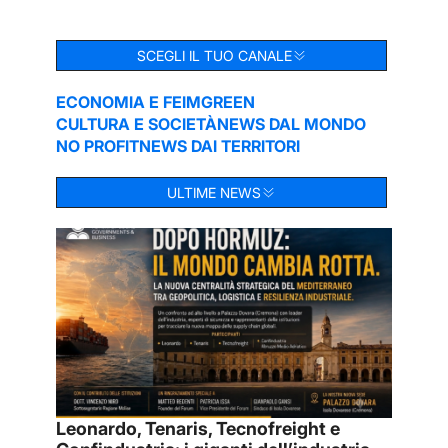
SCEGLI IL TUO CANALE
ECONOMIA E FEIM
GREEN
CULTURA E SOCIETÀ
NEWS DAL MONDO
NO PROFIT
NEWS DAI TERRITORI
ULTIME NEWS
Leonardo, Tenaris, Tecnofreight e