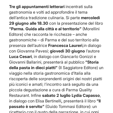
Tre gli appuntamenti letterari
incentrati sulla
gastronomia e volti ad approfondire il tema
dell’antica tradizione culinaria. Si parte
mercoledì
29 giugno alle 18.30
con la presentazione del libro
“Parma. Guida alla città e al territorio”
(Morellini
Editore) che racconta le ricchezze – anche
gastronomiche – di Parma e del suo territorio alla
presenza dell’autrice
Francesca Laureri
,in dialogo
con Giovanna Pavesi;
giovedì 30 giugno
l’autore
Luca Cesari
, in dialogo con Giancarlo Gonizzi e
Giovanni Ballarini, presenterà al pubblico
“Storia
della pasta in dieci piatti”
(Il Saggiatore Editore) un
viaggio nella storia gastronomica d’Italia alla
riscoperta delle sorprendenti origini dei nostri piatti
più iconici e amati; l’incontro sarà seguito da una
piccola degustazione a cura di Parma Quality
Restaurant. Infine
sabato 2 luglio Lydia Capasso
,
in dialogo con Elisa Bertinelli
,
presenterà il libro
“Il
passato è servito”
(Guido Tommasi Editore): un
ricettario con il gusto della narrazione, in cui ogni