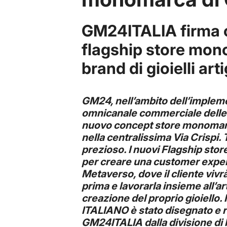
GM24ITALIA firma
flagship store mo
brand di gioielli art
GM24, nell’ambito dell’impleme
omnicanale commerciale delle e
nuovo concept store monomar
nella centralissima Via Crispi. T
prezioso. I nuovi Flagship st
per creare una customer exper
Metaverso, dove il cliente vivr
prima e lavorarla insieme all’a
creazione del proprio gioiell
ITALIANO è stato disegnato e r
GM24ITALIA dalla divisione di 