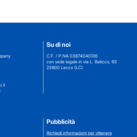
Su di noi
ompany
C.F. / P.IVA 03874040136
con sede legale in via L. Balicco, 63
23900 Lecco (LC)
 il
0
Pubblicità
Richiedi informazioni per ottenere