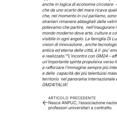
anche in logica di economia circolare – 
che da uno scarto del mare ricava qualcos
che, nel momento in cui parliamo, sono 
stranieri rimanere abbagliati dalle vet
potevamo che partire, nell’inaugurare i 
mondo moderno dove arte, culture e cos
visibile in ogni angolo. La famiglia Di 
vision di innovazione , anche tecnolog
antica ed eterna delle città, è il piu’ 
e realizzato.”“L’incontro con GM24 – af
un’importante spinta propulsiva verso il 
a rafforzare l’immagine sempre più inter
e delle capacità dei più talentuosi maes
territorio nel panorama internazionale e
GM24ITALIA”.
ARTICOLO PRECEDENTE
Nasce ANPUC, l’associazione nazio
professori universitari a contratto