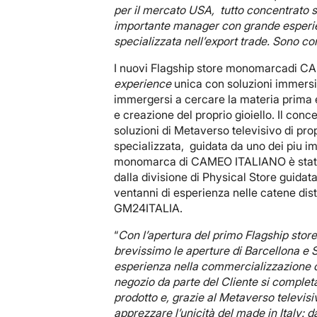
per il mercato USA, tutto concentrato su
importante manager con grande esperien
specializzata nell’export trade. Sono c
I nuovi Flagship store monomarcadi C
experience
unica con soluzioni immersiv
immergersi a cercare la materia prima e
e creazione del proprio gioiello. Il con
soluzioni di Metaverso televisivo di pr
specializzata, guidata da uno dei piu imp
monomarca di CAMEO ITALIANO è stato d
dalla divisione di Physical Store guidat
ventanni di esperienza nelle catene dis
GM24ITALIA.
“
Con l’apertura del primo Flagship st
brevissimo le aperture di Barcellona e S
esperienza nella commercializzazione om
negozio da parte del Cliente si complet
prodotto e, grazie al Metaverso televisi
apprezzare l’unicità del made in Italy: 