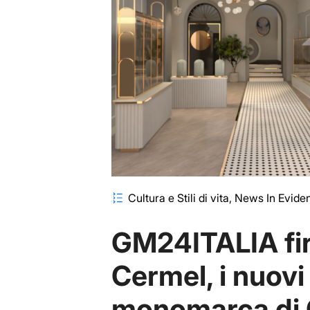
Cultura e Stili di vita
News In Evide
GM24ITALIA fi
Cermel, i nuovi
monomarca di 