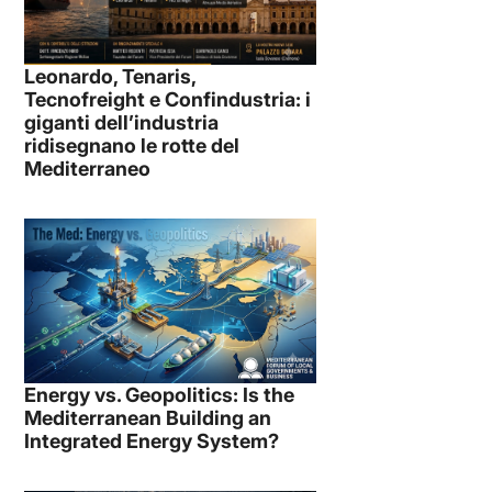
Leonardo, Tenaris,
Tecnofreight e Confindustria: i
giganti dell’industria
ridisegnano le rotte del
Mediterraneo
Energy vs. Geopolitics: Is the
Mediterranean Building an
Integrated Energy System?