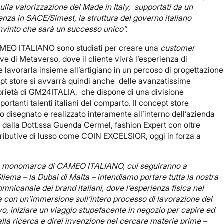
lla valorizzazione del Made in Italy, supportati da un
za in SACE/Simest, la struttura del governo italiano
onvinto che sarà un successo unico”.
AMEO ITALIANO sono studiati per creare una
customer
e di Metaverso, dove il cliente vivrà l’esperienza di
 lavorarla insieme all’artigiano in un percoso di progettazione
cept store si avvarrà quindi anche delle avanzatissime
oprietà di GM24ITALIA, che dispone di una divisione
ortanti talenti italiani del comparto. Il concept store
isegnato e realizzato interamente all’interno dell’azienda
a dalla Dott.ssa Guenda Cermel, fashion Expert con oltre
tributive di lusso come COIN EXCELSIOR, oggi in forza a
ore monomarca di CAMEO ITALIANO, cui seguiranno a
liema – la Dubai di Malta – intendiamo portare tutta la nostra
nicanale dei brand italiani, dove l’esperienza fisica nel
a con un’immersione sull’intero processo di lavorazione del
vo, iniziare un viaggio stupefacente in negozio per capire ed
dalla ricerca e direi invenzione nel cercare materie prime –