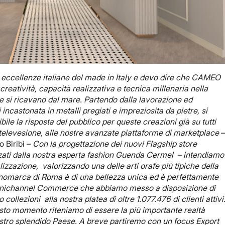
 eccellenze italiane del made in Italy e devo dire che CAMEO
eatività, capacità realizzativa e tecnica millenaria nella
che si ricavano dal mare. Partendo dalla lavorazione ed
 incastonata in metalli pregiati e impreziosita da pietre, si
ibile la risposta del pubblico per queste creazioni già su tutti
la televesione, alle nostre avanzate piattaforme di marketplace
o Biribì –
Con la progettazione dei nuovi Flagship store
i dalla nostra esperta fashion Guenda Cermel – intendiamo
lizzazione, valorizzando una delle arti
orafe più tipiche della
monomarca di Roma è di una bellezza unica ed è perfettamente
 Omnichannel Commerce che abbiamo messo a disposizione di
llezioni alla nostra platea di oltre 1.077.476 di clienti attivi
esto momento riteniamo di essere la più importante realtà
ostro splendido Paese. A breve partiremo con un focus Export