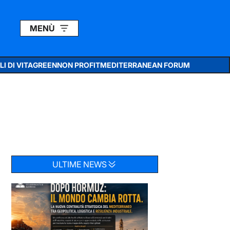
MENÙ
I DI VITA
GREEN
NON PROFIT
MEDITERRANEAN FORUM
ULTIME NEWS