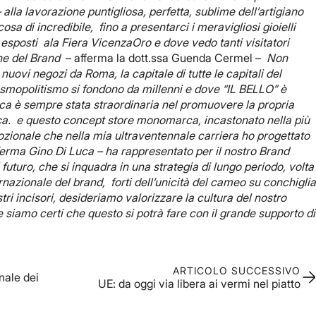
alla lavorazione puntigliosa, perfetta, sublime dell’artigiano
a di incredibile, fino a presentarci i meravigliosi gioielli
esposti ala Fiera VicenzaOro e dove vedo tanti visitatori
rine del Brand
– afferma la dott.ssa Guenda Cermel –
Non
nuovi negozi da Roma, la capitale di tutte le capitali del
mopolitismo si fondono da millenni e dove “IL BELLO” è
Luca è sempre stata straordinaria nel promuovere la propria
ica. e questo concept store monomarca, incastonato nella più
emozionale che nella mia ultraventennale carriera ho progettato
ferma Gino Di Luca – ha rappresentato per il nostro Brand
futuro, che si inquadra in una strategia di lungo periodo, volta
nazionale del brand, forti dell’unicità del cameo su conchigli
tri incisori, desideriamo valorizzare la cultura del nostro
 siamo certi che questo si potrà fare con il grande supporto di
ARTICOLO SUCCESSIVO
nale dei
UE: da oggi via libera ai vermi nel piatto