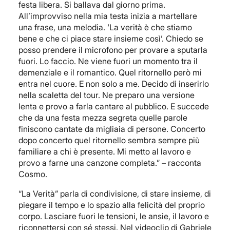
festa libera. Si ballava dal giorno prima.
All’improvviso nella mia testa inizia a martellare
una frase, una melodia. ‘La verità è che stiamo
bene e che ci piace stare insieme così’. Chiedo se
posso prendere il microfono per provare a sputarla
fuori. Lo faccio. Ne viene fuori un momento tra il
demenziale e il romantico. Quel ritornello però mi
entra nel cuore. E non solo a me. Decido di inserirlo
nella scaletta del tour. Ne preparo una versione
lenta e provo a farla cantare al pubblico. E succede
che da una festa mezza segreta quelle parole
finiscono cantate da migliaia di persone. Concerto
dopo concerto quel ritornello sembra sempre più
familiare a chi è presente. Mi metto al lavoro e
provo a farne una canzone completa.” – racconta
Cosmo.
“La Verità” parla di condivisione, di stare insieme, di
piegare il tempo e lo spazio alla felicità del proprio
corpo. Lasciare fuori le tensioni, le ansie, il lavoro e
riconnettersi con sé stessi. Nel videoclip di Gabriele