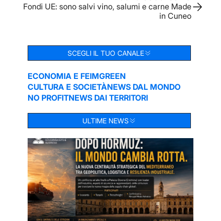
Fondi UE: sono salvi vino, salumi e carne Made
in Cuneo
SCEGLI IL TUO CANALE
ECONOMIA E FEIM
GREEN
CULTURA E SOCIETÀ
NEWS DAL MONDO
NO PROFIT
NEWS DAI TERRITORI
ULTIME NEWS