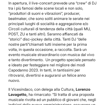
In apertura, il live-concert prevede una “crew” di DJ
tra i più famosi delle scene locali e non solo,
“produttori di suoni e vibrazioni”, producer,
beatmaker, che sono soliti animare le serate nei
principali luoghi di socialità e aggregazione e/o
Circoli culturali di tendenza della città (quali MU,
POST, ZU e tanti altri). Saranno affiancati da
“storici” disc–jockey della città. Tanti DJ “delle
nostre parti”chiamati tutti insieme per la prima
volta, in questa occasione, a raccolta. Sarà un
evento musicale straordinario con musica dal vivo
e tanto divertimento. Un progetto speciale pensato
e ideato per festeggiare nel migliore dei modi
Capodanno 2023. In tanti, in tantissimi per
ritrovarsi, divertirsi e augurarsi un felice anno
nuovo.
Il Vicesindaco, con delega alla Cultura
, Lorenzo
Lavagetto,
ha rimarcato: “Si tratta di una proposta
musicale rivolta ad un pubblico di giovani che, negli
indirizzi della nuova amministrazione, occupano un