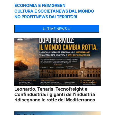
ECONOMIA E FEIM
GREEN
CULTURA E SOCIETÀ
NEWS DAL MONDO
NO PROFIT
NEWS DAI TERRITORI
ULTIME NEWS
Leonardo, Tenaris, Tecnofreight e
Confindustria: i giganti dell’industria
ridisegnano le rotte del Mediterraneo