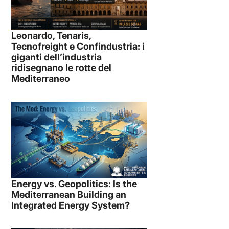
Leonardo, Tenaris,
Tecnofreight e Confindustria: i
giganti dell’industria
ridisegnano le rotte del
Mediterraneo
Energy vs. Geopolitics: Is the
Mediterranean Building an
Integrated Energy System?